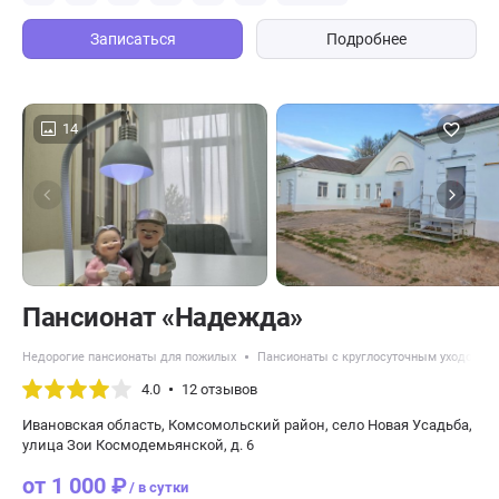
Записаться
Подробнее
14
Пансионат «Надежда»
Недорогие пансионаты для пожилых
Пансионаты с круглосуточным уходом
4.0
12 отзывов
Ивановская область, Комсомольский район, село Новая Усадьба,
улица Зои Космодемьянской, д. 6
от 1 000 ₽
/ в сутки