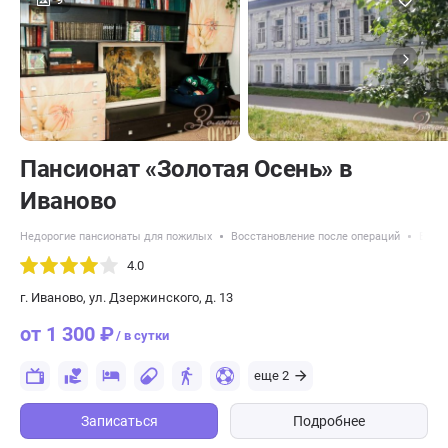
Пансионат «Золотая Осень» в
Иваново
Недорогие пансионаты для пожилых
Восстановление после операций
Восс
4.0
г. Иваново, ул. Дзержинского, д. 13
от 1 300 ₽
/ в сутки
еще 2
Записаться
Подробнее