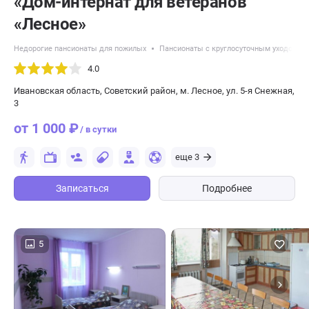
«Дом-интернат для ветеранов
«Лесное»
Недорогие пансионаты для пожилых
Пансионаты с круглосуточным уходом
4.0
Ивановская область, Советский район, м. Лесное, ул. 5-я Снежная,
3
от 1 000 ₽
/ в сутки
еще 3
Записаться
Подробнее
5