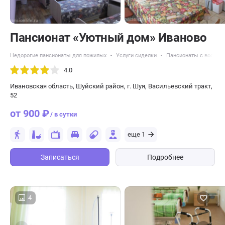
Пансионат «Уютный дом» Иваново
Недорогие пансионаты для пожилых
Услуги сиделки
Пансионаты с восстан
4.0
Ивановская область, Шуйский район, г. Шуя, Васильевский тракт,
52
от 900 ₽
/ в сутки
еще 1
Записаться
Подробнее
4